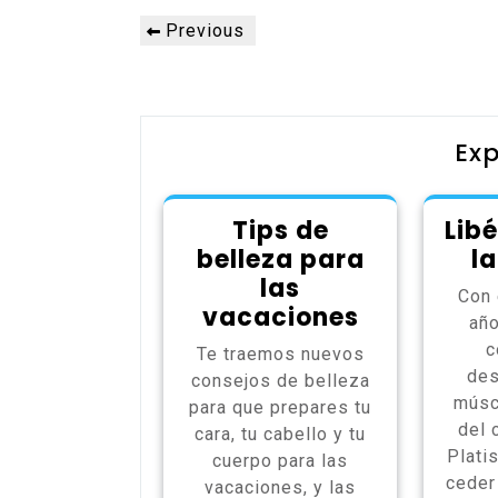
Post
Previous
Previous
navigation
Post
Exp
Tips de
Lib
belleza para
l
las
Con 
vacaciones
año
c
Te traemos nuevos
des
consejos de belleza
músc
para que prepares tu
del 
cara, tu cabello y tu
Plati
cuerpo para las
ceder
vacaciones, y las